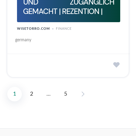
UND ZUGÄNGLICH
GEMACHT | REZENTION |
WISETORRO.COM
FINANCE
germany
1
2
…
5
Posts
pagination