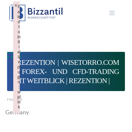
Skip
×
F
to
ai
le
content
d
t
o
in
it
i
al
iz
| REZENTION | WISETORRO.COM
e
pl
– FOREX- UND CFD-TRADING
u
gi
MIT WEITBLICK | REZENTION |
n
:
w
pl
FINANCE
in
k
Germany
Failed to initialize plugin: wplink