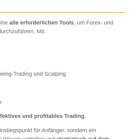
line
alle erforderlichen Tools
, um Forex- und
urchzuführen. Mit:
Swing-Trading und Scalping
n
effektives und profitables Trading
.
instiegspunkt für Anfänger, sondern ein
hr Wissen vertiefen und
strategisch auf dem