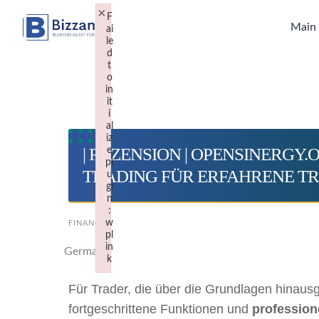
Skip
×
F
to
Main
ai
le
content
d
t
o
in
it
i
al
iz
| REZENSION | OPENSINERGY
e
pl
TRADING FÜR ERFAHRENE TRA
u
gi
n
:
w
FINANCE
pl
in
Germany
k
Failed to initialize plugin: wplink
Für Trader, die über die Grundlagen hinaus
fortgeschrittene Funktionen und
profession