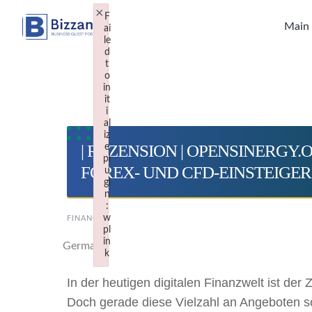
Skip
×
F
to
Main
ai
le
content
d
t
o
in
it
i
al
iz
| REZENSION | OPENSINERGY.
e
pl
FOREX- UND CFD-EINSTEIGER 
u
gi
n
:
w
FINANCE
pl
in
Germany
k
Failed to initialize plugin: wplink
In der heutigen digitalen Finanzwelt ist der
Doch gerade diese Vielzahl an Angeboten so